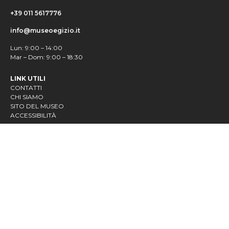
+39 011 5617776
info@museoegizio.it
Lun: 9:00 – 14:00
Mar – Dom: 9:00 – 18:30
LINK UTILI
CONTATTI
CHI SIAMO
SITO DEL MUSEO
ACCESSIBILITÀ
IMPARA DI PIÙ
CHI LAVORA NEL MUSEO
VIRTUAL TOUR
GIOCHI
VIVI IL MUSEO
A SPASSO CON L'EGITTOLOGO
SCOPRI L'ARCHEOLOGO CHE È IN TE